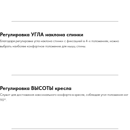
Регулировка УГЛА наклона спинки
Благодаря регулировке угла наклона спинки с фиксацией в 4-х положениях, можно
выбрать наиболее комфортное положение для мышц спины.
Регулировка ВЫСОТЫ кресла
Служит для достижения максимального комфорта в кресле, соблюдая угол положения ног
90°.