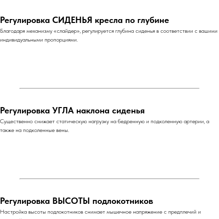
Регулировка СИДЕНЬЯ кресла по глубине
Благодаря механизму «слайдер», регулируется глубина сиденья в соответствии с вашими
индивидуальными пропорциями.
Регулировка УГЛА наклона сиденья
Существенно снижает статическую нагрузку на бедренную и подколенную артерии, а
также на подколенные вены.
Регулировка ВЫСОТЫ подлокотников
Настройка высоты подлокотников снимает мышечное напряжение с предплечий и