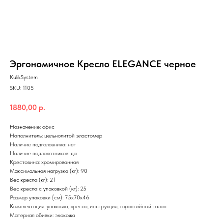
Эргономичное Кресло ELEGANCE черное
KulikSystem
SKU:
1105
1880,00
р.
Назначение: офис
Наполнитель: цельнолитой эластомер
Наличие подголовника: нет
Наличие подлокотников: да
Крестовина: хромированная
Максимальная нагрузка (кг): 90
Вес кресла (кг): 21
Вес кресла с упаковкой (кг): 25
Размер упаковки (см): 75х70х46
Комплектация: упаковка, кресло, инструкция, гарантийный талон
Материал обивки: экокожа