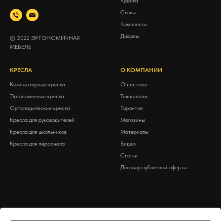
Кресла
Столы
Комплекты
Диваны
© 2022 ЭРГОНОМИЧНАЯ
МЕБЕЛЬ
КРЕСЛА
О КОМПАНИИ
Компьютерные кресла
О системе
Эргономичные кресла
Технологии
Ортопедические кресла
Гарантия
Кресла для руководителей
Магазины
Кресла для школьников
Материалы
Кресла для персонала
Видео
Статьи
Договор публичной оферты