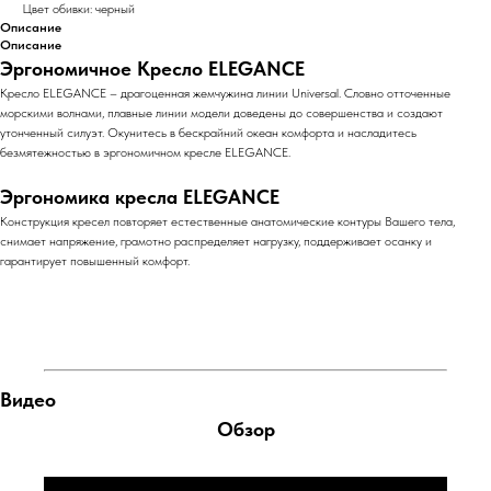
Цвет обивки: черный
Описание
Описание
Эргономичное Кресло ELEGANCE
Кресло ELEGANCE – драгоценная жемчужина линии Universal. Словно отточенные
морскими волнами, плавные линии модели доведены до совершенства и создают
утонченный силуэт. Окунитесь в бескрайний океан комфорта и насладитесь
безмятежностью в эргономичном кресле ELEGANCE.
Эргономика кресла ELEGANCE
Конструкция кресел повторяет естественные анатомические контуры Вашего тела,
снимает напряжение, грамотно распределяет нагрузку, поддерживает осанку и
гарантирует повышенный комфорт.
Видео
Обзор