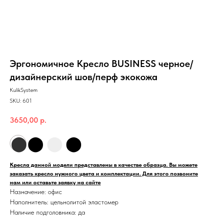
Эргономичное Кресло BUSINESS черное/
дизайнерский шов/перф экокожа
KulikSystem
SKU:
601
3650,00
р.
⬤
⬤
⬤
⬤
Кресла данной модели представлены в качестве образца. Вы можете
заказать кресло нужного цвета и комплектации. Для этого позвоните
нам или оставьте заявку на сайте
Назначение: офис
Наполнитель: цельнолитой эластомер
Наличие подголовника: да