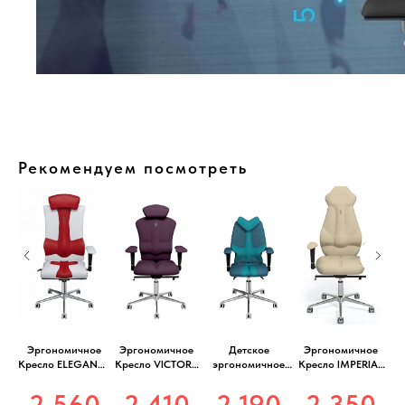
Рекомендуем посмотреть
ое
Эргономичное
Эргономичное
Детское
Эргономичное
Ан
Кресло ELEGANCE
Кресло VICTORY
эргономичное
Кресло IMPERIAL
ое
белое/красное
фиолетовое
кресло FLY джинс
кремовое
0
2 560
2 410
2 190
2 350