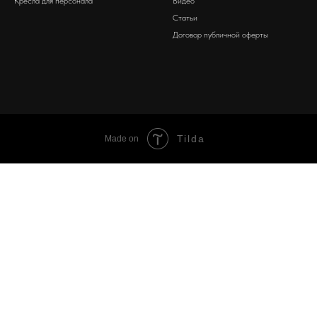
Кресла для персонала
Видео
Статьи
Договор публичной оферты
Tilda
Made on