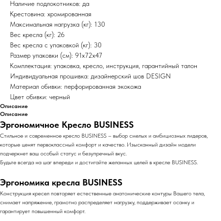
Наличие подлокотников: да
Крестовина: хромированная
Максимальная нагрузка (кг): 130
Вес кресла (кг): 26
Вес кресла с упаковкой (кг): 30
Размер упаковки (см): 91х72х47
Комплектация: упаковка, кресло, инструкция, гарантийный талон
Индивидуальная прошивка: дизайнерский шов DESIGN
Материал обивки: перфорированная экокожа
Цвет обивки: черный
Описание
Описание
Эргономичное Кресло BUSINESS
Стильное и современное кресло BUSINESS – выбор смелых и амбициозных лидеров,
которые ценят первоклассный комфорт и качество. Изысканный дизайн модели
подчеркнет ваш особый статус и безупречный вкус.
Будьте всегда на шаг впереди и достигайте желанных целей в кресле BUSINESS.
Эргономика кресла BUSINESS
Конструкция кресел повторяет естественные анатомические контуры Вашего тела,
снимает напряжение, грамотно распределяет нагрузку, поддерживает осанку и
гарантирует повышенный комфорт.