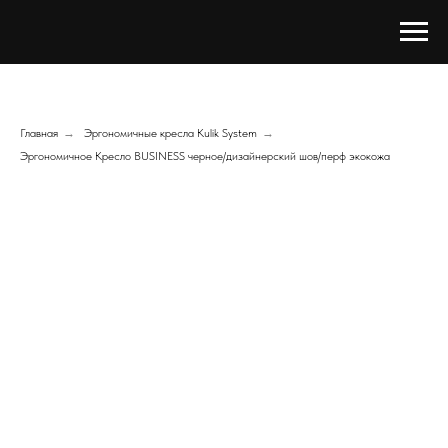
Главная
→
Эргономичные кресла Kulik System
→
Эргономичное Кресло BUSINESS черное/дизайнерский шов/перф экокожа