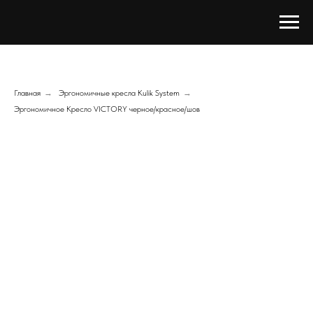
Главная
→
Эргономичные кресла Kulik System
→
Эргономичное Кресло VICTORY черное/красное/шов