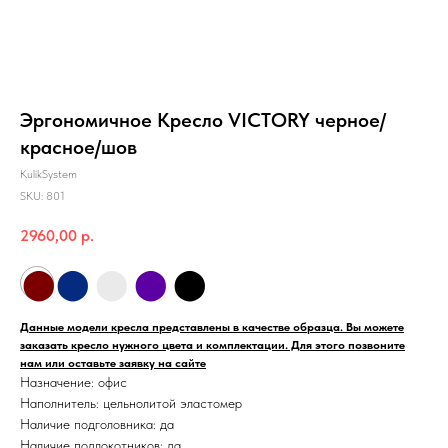
Эргономичное Кресло VICTORY черное/
красное/шов
KulikSystem
SKU:
801
2960,00
р.
⬤
⬤
⬤
⬤
⬤
Данные модели кресла представлены в качестве образца. Вы можете
заказать кресло нужного цвета и комплектации. Для этого позвоните
нам или оставьте заявку на сайте
Назначение: офис
Наполнитель: цельнолитой эластомер
Наличие подголовника: да
Наличие подлокотников: да