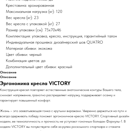
Крестовина: хромированная
Максимальная нагрузка (кг): 120
Вес кресла (кг): 23
Вес кресла с упаковкой (кг): 27
Размер упаковки (см): 75х70х46
Комплектация: упаковка, кресло, инструкция, гарантийный талон
Индивидуальная прошивка: дизайнерский шов QUATRO
Материал обивки: экокожа
Цвет обивки: черный
Комбинация цветов: да
Дополнительный цвет обивки: красный
Описание
Описание
Эргономика кресла VICTORY
Конструкция кресел повторяет естественные анатомические контуры Вашего тела,
снимает напряжение, грамотно распределяет нагрузку, поддерживает осанку и
гарантирует повышенный комфорт.
Жизнь – это захватывающая гонка с крутыми виражами. Уверенно держаться на пути и
всегда одерживать победу поможет эргономичное кресло VICTORY. Спортивный дизайн
модели, ее технологичность и прочность не уступают гоночным болидам Формулы-1. В
модели VICTORY вы почувствуете себя за рулем роскошного спорткара и станете