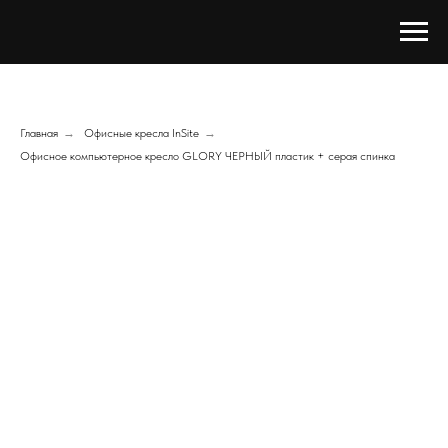
Главная
→
Офисные кресла InSite
→
Офисное компьютерное кресло GLORY ЧЕРНЫЙ пластик + серая спинка