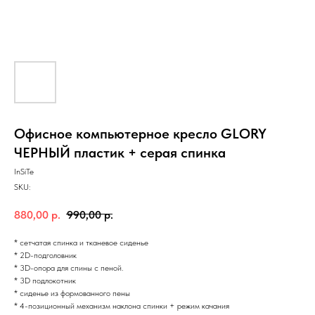
Офисное компьютерное кресло GLORY
ЧЕРНЫЙ пластик + серая спинка
InSiTe
SKU:
880,00
р.
990,00
р.
* сетчатая спинка и тканевое сиденье
* 2D-подголовник
* 3D-опора для спины с пеной.
* 3D подлокотник
* сиденье из формованного пены
* 4-позиционный механизм наклона спинки + режим качания