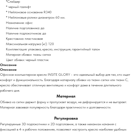
*Слайдер
* черный газлифт
* Нейлоновое основание R340
* Нейлоновые ролики диаметром 60 мм.
Назначение: офис
Наличие подголовника: да
Наличие подлокотников: да
Крестовина: пластиковая
Максимальная нагрузка (кг): 120
Комплектация: упаковка, кресло, инструкция, гарантийный талон
Материал обивки: ткань-сетка
Цвет обивки: черный пластик
Описание
Описание
Офисное компьютерное кресло INSITE GLORY - это идеальный выбор для тех, кто ищет
комфорт и функциональность. Благодаря материалу обивки из ткани-сетки или ткани C,
кресло обеспечивает отличную вентиляцию и комфорт даже в течение длительного
рабочего дня.
Материал
Обивка из сетки держит форму и пропускает воздух, не деформируется и не выгорает.
Материал завоевал популярность благодаря практичности и долговечности.
Регулировка
Pегулируемые 3D подлокотники и 2D подголовник, а также механизм качания с
фиксацией в 4-х рабочих положениях, позволяют настроить кресло наиболее удобным