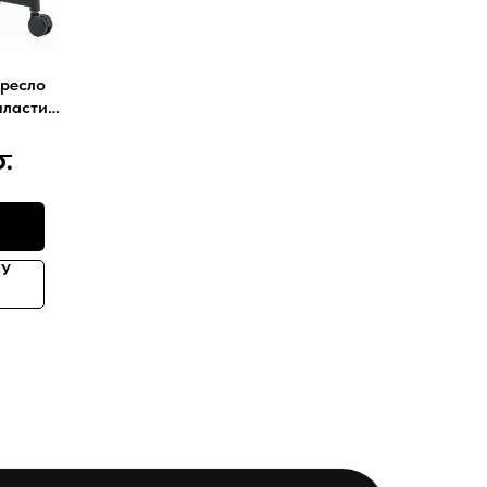
ресло
ластик
р.
НУ