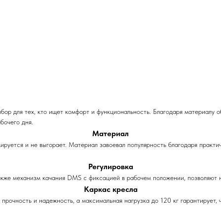
ор для тех, кто ищет комфорт и функциональность. Благодаря материалу о
бочего дня.
Материал
ируется и не выгорает. Материал завоевал популярность благодаря практич
Регулировка
акже механизм качания DMS с фиксацией в рабочем положении, позволяют 
Каркас кресла
рочность и надежность, а максимальная нагрузка до 120 кг гарантирует, ч